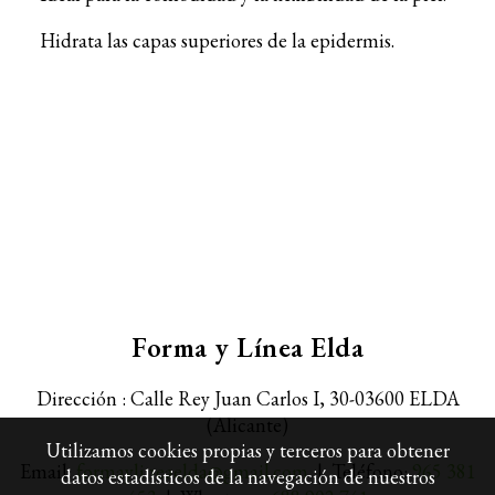
Hidrata las capas superiores de la epidermis.
Forma y Línea Elda
Dirección : Calle Rey Juan Carlos I, 30-
03600 ELDA
(Alicante)
Utilizamos cookies propias y terceros para obtener
Email:
formaylineaelda@gmail.com
| Teléfono:
965 381
datos estadísticos de la navegación de nuestros