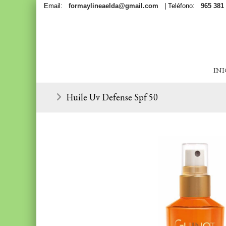
Email:
formaylineaelda@gmail.com
| Teléfono:
965 381
INI
Huile Uv Defense Spf 50