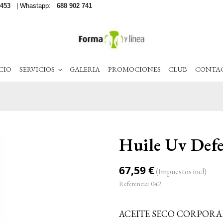
 453
| Whastapp:
688 902 741
CIO
SERVICIOS
GALERIA
PROMOCIONES
CLUB
CONTA
Huile Uv Defe
67,59 €
(Impuestos incl)
Referencia:
042
ACEITE SECO CORPORAL