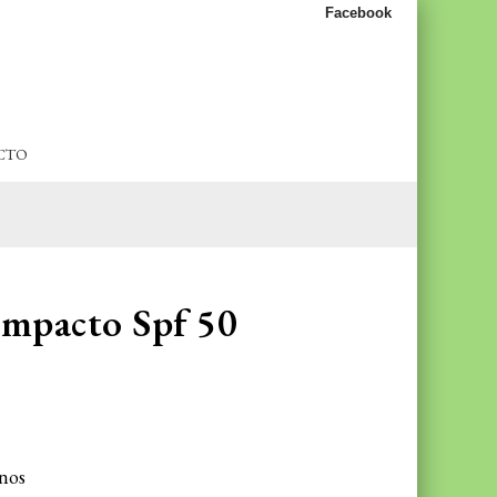
Facebook
CTO
ompacto Spf 50
onos