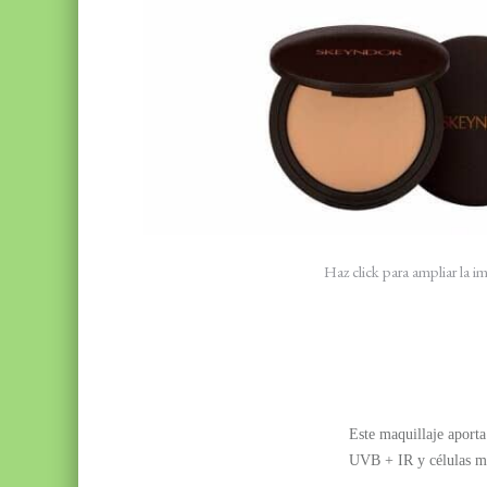
Haz click para ampliar la 
Este maquillaje aport
UVB + IR y células mad