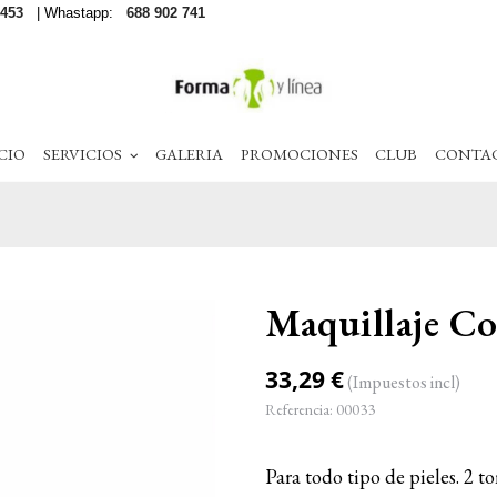
 453
| Whastapp:
688 902 741
CIO
SERVICIOS
GALERIA
PROMOCIONES
CLUB
CONTA
Maquillaje C
33,29 €
(Impuestos incl)
Referencia:
00033
Para todo tipo de pieles. 2 t