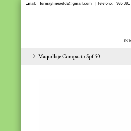
Email:
formaylineaelda@gmail.com
| Teléfono:
965 381
INI
Maquillaje Compacto Spf 50