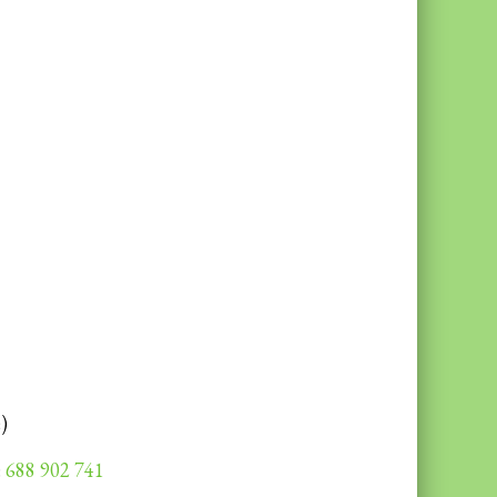
)
:
688 902 741