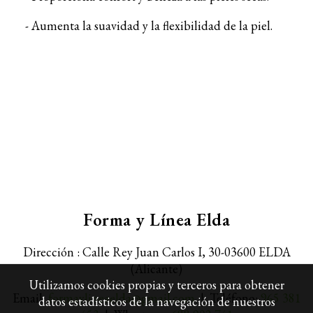
- Aumenta la suavidad y la flexibilidad de la piel.
Forma y Línea Elda
Dirección : Calle Rey Juan Carlos I, 30-
03600 ELDA
(Alicante)
Utilizamos cookies propias y terceros para obtener
Email:
formaylineaelda@gmail.com
| Teléfono:
965 381
datos estadísticos de la navegación de nuestros