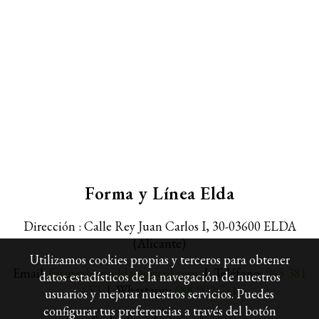
Forma y Línea Elda
Dirección : Calle Rey Juan Carlos I, 30-
03600 ELDA
(Alicante)
Utilizamos cookies propias y terceros para obtener
Email:
formaylineaelda@gmail.com
| Teléfono:
965 381
datos estadísticos de la navegación de nuestros
453
| Whastapp:
688 902 741
usuarios y mejorar nuestros servicios. Puedes
configurar tus preferencias a través del botón