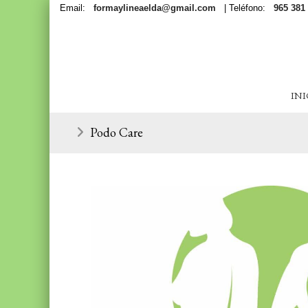
Email:
formaylineaelda@gmail.com
| Teléfono:
965 381
INI
Podo Care