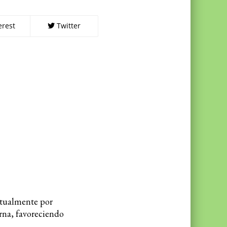
erest
Twitter
bitualmente por
rna, favoreciendo